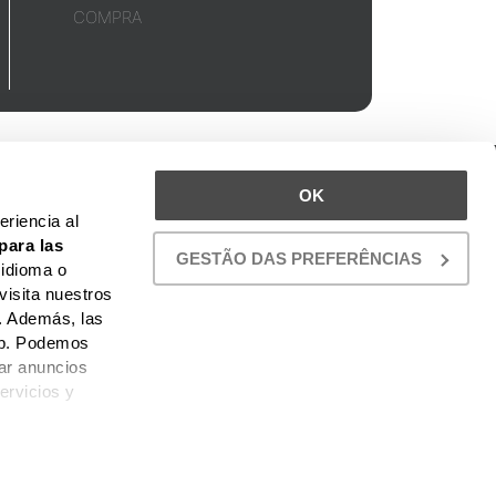
COMPRA
UBICACIÓN
OK
TO
riencia al
para las
GESTÃO DAS PREFERÊNCIAS
 idioma o
visita nuestros
. Además, las
web. Podemos
car anuncios
ervicios y
 PROYECTOS AHORA.