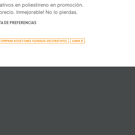
tivos en poliestireno en promoción.
precio. Inmejorable! No lo pierdas.
STA DE PREFERENCIAS
COMPRAR ROSETONES FLORALES DECORATIVOS
,
GAMA R
,