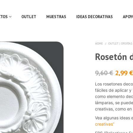
CTOS
OUTLET
MUESTRAS
IDEAS DECORATIVAS
APOY
HOME
/
OUTLET | OFERTAS
Rosetón d
9,60
€
2,99
Los rosetones deco
fáciles de aplicar 
como elemento deco
lámparas, se puede
creativas, como en 
Vea algunas ideas 
creativas”