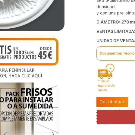
EPS (Poliestireno 
densidad
y con una pre-pintur
DIÂMETRO:
27
0 m
VENTAS LIMITADA
UNIDAD DE VENTA
Documentos Técnic
* Salvo
ruptura de
Stock
Out of stock