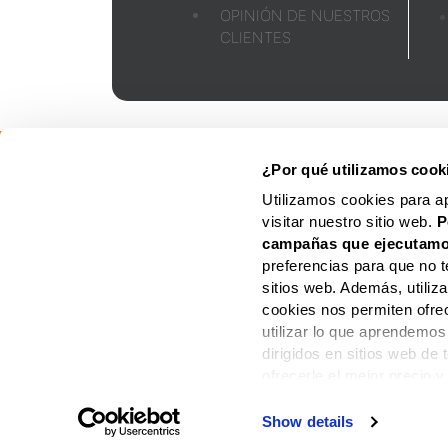
OPINIÓN DE NUESTROS
CLIENTES
FOLLETO
AVISO
LEGAL
¿Por qué utilizamos cook
Utilizamos cookies para a
visitar nuestro sitio web.
P
campañas que ejecutamo
preferencias para que no t
sitios web. Además, utili
cookies nos permiten ofre
utilizar lo que aprendemos
dirigidos en sitios web de
ofrecerle el mejor precio y
Show details
PAGOS DE TODOS L