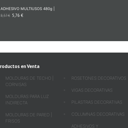
ADHESIVO MULTIUSOS 480g |
5,76
€
8,57
€
roductos en Venta
MOLDURAS DE TECHO |
ROSETONES DECORATIVOS
CORNISAS
VIGAS DECORATIVAS
MOLDURAS PARA LUZ
PILASTRAS DECORATIVAS
INDIRECTA
COLUMNAS DECORATIVAS
MOLDURAS DE PARED |
FRISOS
ADHESIVOS Y