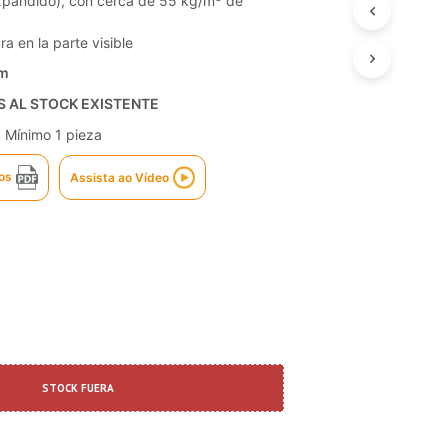
Expandido), con cerca de 55 kg/m
de
T
S
a en la parte visible
I
N
m
T
S AL STOCK EXISTENTE
H
E
:
Mínimo 1 pieza
C
A
os
Assista ao Vídeo
R
T
.
STOCK FUERA