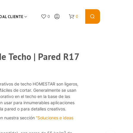
0
0
O AL CLIENTE
e Techo | Pared R17
€
rativos de techo HOMESTAR son ligeros,
y fáciles de cortar. Generalmente se usan
N
rativo en el techo en la base de las
O
n usar para innumerables aplicaciones
P
la pared o para detalles creativos.
R
O
en nuestra sección
“Soluciones e ideas
D
U
C
3