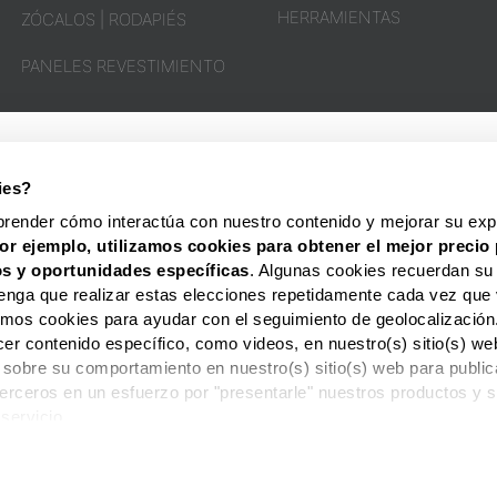
HERRAMIENTAS
ZÓCALOS | RODAPIÉS
PANELES REVESTIMIENTO
OPINIÓN
DE
NUESTROS
CLIENTES
ies?
HOMESTAR® ESPAÑA
SOPORTE Y CONTAC
prender cómo interactúa con nuestro contenido y mejorar su expe
or ejemplo, utilizamos cookies para obtener el mejor precio 
s y oportunidades
específicas
. Algunas cookies recuerdan su
enga que realizar estas elecciones repetidamente cada vez que 
zamos cookies para ayudar con el seguimiento de geolocalización
cer contenido específico, como videos, en nuestro(s) sitio(s) 
 sobre su comportamiento en nuestro(s) sitio(s) web para publi
 terceros en un esfuerzo por "presentarle" nuestros productos y s
 servicio.
Criado por HOMESTAR® Portugal. By
ULISANCAS
OS ARTÍCULOS HASTA 12X O PAGO POSTERIOR. HAZ TUS