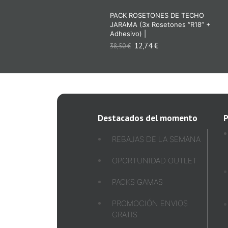
PACK ROSETONES DE TECHO
JARAMA (3x Rosetones “R18” +
Adhesivo) |
12,74
€
38,50
€
Destacados del momento
P
REBAJAS DE LA SEMANA
OPORTUNIDAD OUTLET
PACKS GAMAS
PROMOCIÓN ENVIOS
GRATIS