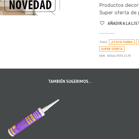
Productos decora
Super oferta de 
AÑADIR A LA LI
TAGS:
¡STOCK FUERA!
,
SUPER OFERTA
EAN:
4036678352178
TAMBIÉN SUGERIMOS...