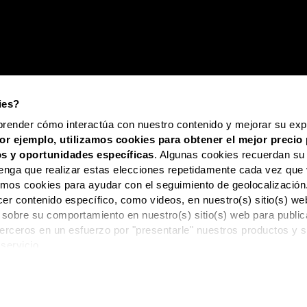
ies?
prender cómo interactúa con nuestro contenido y mejorar su expe
or ejemplo, utilizamos cookies para obtener el mejor precio 
s y oportunidades
específicas
. Algunas cookies recuerdan su
enga que realizar estas elecciones repetidamente cada vez que 
zamos cookies para ayudar con el seguimiento de geolocalización
cer contenido específico, como videos, en nuestro(s) sitio(s) 
 sobre su comportamiento en nuestro(s) sitio(s) web para publi
 terceros en un esfuerzo por "presentarle" nuestros productos y s
 servicio.
OS ARTÍCULOS HASTA 12X O PAGO POSTERIOR. HAZ TUS