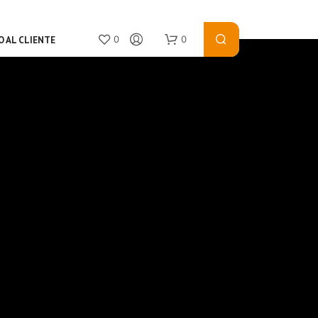
0
0
O AL CLIENTE
N
O
P
R
O
D
U
C