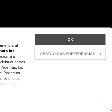
OK
riencia al
para las
GESTÃO DAS PREFERÊNCIAS
 idioma o
visita nuestros
. Además, las
web. Podemos
car anuncios
ervicios y
 PROYECTOS AHORA.