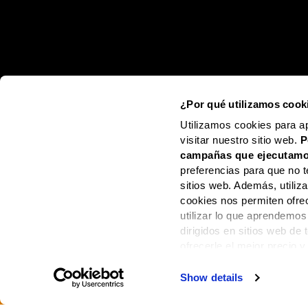
¿Por qué utilizamos cook
Utilizamos cookies para a
visitar nuestro sitio web.
P
campañas que ejecutamo
preferencias para que no t
sitios web. Además, utili
cookies nos permiten ofre
utilizar lo que aprendemos
dirigidos en sitios web de
ofrecerle el mejor precio y
Show details
PAGOS DE TODOS L