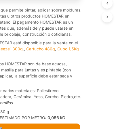
T
S
ue permite pintar, aplicar sobre molduras,
I
osetas u otros productos HOMESTAR en
N
iuretano. El pegamento HOMESTAR es un
T
ntes que, además de y puede usarse en
H
de bricolaje, construcción o cotidianas.
E
C
TAR está disponible para la venta en el
A
ueeze” 300g
.,
Cartucho 480g
,
Cubo 1,5Kg
R
T
os HOMESTAR son de base acuosa,
.
masilla para juntas y es pintable (con
 aplicar, la superficie debe estar seca y
 varios materiales: Poliestireno,
Madera, Cerámica, Yeso, Corcho, Piedra,etc.
ornillos
480 g
ESTIMADO POR METRO:
0,056 KG