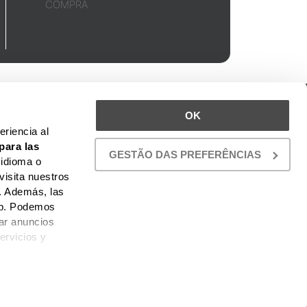
COMPRA
UBICACIÓN
OK
TO
riencia al
para las
GESTÃO DAS PREFERÊNCIAS
 idioma o
visita nuestros
. Además, las
web. Podemos
car anuncios
ervicios y
 PROYECTOS AHORA.