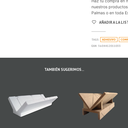
Haz tu compra en n
nuestros productos
Palmas o en toda E
AÑADIR A LA LI
TAGS:
ADHESIVO
,
COMP
EAN:
5604412011033
TAMBIÉN SUGERIMOS...