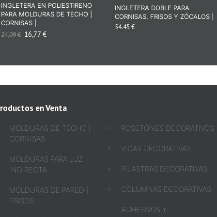
INGLETERA EN POLIESTIRENO
INGLETERA DOBLE PARA
PARA MOLDURAS DE TECHO |
CORNISAS, FRISOS Y ZÓCALOS |
CORNISAS |
54.45 €
16,77
€
24,09
€
roductos en Venta
MOLDURAS DE TECHO |
ROSETONES DECORATIVOS
CORNISAS
VIGAS DECORATIVAS
MOLDURAS PARA LUZ
PILASTRAS DECORATIVAS
INDIRECTA
COLUMNAS DECORATIVAS
MOLDURAS DE PARED |
FRISOS
ADHESIVOS Y