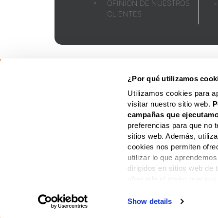
OPINIÓN DE NUESTROS
CLIENTES
FOLLETO
AVISO
LEGAL
¿Por qué utilizamos cook
Utilizamos cookies para a
visitar nuestro sitio web.
P
campañas que ejecutamo
preferencias para que no t
sitios web. Además, utili
cookies nos permiten ofre
utilizar lo que aprendemos
dirigidos en sitios web de
ofrecerle el mejor precio y
Show details
PAGOS DE TODOS L