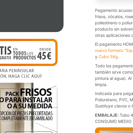
Pegamento acuoso q
frisos, zócalos, r
poliestireno o pol
producto sin solve
otras aplicaciones 
El pegamento HOMES
nuevo formato “Sq
y
Cubo 5Kg
.
Todo los pegament
también sirve como 
pintura al agua). Al
limpia.
Indicada para pegar
Poliuretano, PVC, 
Sustituye clavos o t
EMBALAJE:
Tubo 
CONSUMO MEDIO 