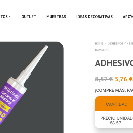
CTOS
OUTLET
MUESTRAS
IDEAS DECORATIVAS
APOY
HOME
/
ADHESIVOS Y HER
HOMESTAR
ADHESIV
8,57
€
5,76
€
¡COMPRE MÁS, P
CANTIDAD
PRECIO UNIDAD
€
8.57