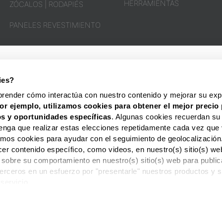
HERRAMIENTAS
ZÓCALOS | RODAPIÉS
PANELES REVESTIMIENTO
OPINIÓN
DE
NUESTROS
CLIENTES
ies?
HOMESTAR® ESPAÑA
SOPORTE Y CONTAC
prender cómo interactúa con nuestro contenido y mejorar su expe
or ejemplo, utilizamos cookies para obtener el mejor precio 
s y oportunidades
específicas
. Algunas cookies recuerdan su
enga que realizar estas elecciones repetidamente cada vez que 
zamos cookies para ayudar con el seguimiento de geolocalización
cer contenido específico, como videos, en nuestro(s) sitio(s) 
 sobre su comportamiento en nuestro(s) sitio(s) web para publi
 terceros en un esfuerzo por "presentarle" nuestros productos y s
 servicio.
Criado por HOMESTAR® Portugal. By
ULISANCAS
OS ARTÍCULOS HASTA 12X O PAGO POSTERIOR. HAZ TUS