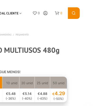
0
0
O AL CLIENTE
RAMIENTAS
/
PEGAMENTO
O MULTIUSOS 480g
AGUE MENOS!
N
O
P
10 unid
20 unid
25 unid
50 unid
R
O
4.29
€
5.48
€5
.14
€
4.88
€
D
(-36%)
(-40%)
(-43%)
(-50%)
U
C