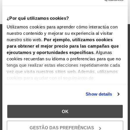
¿Por qué utilizamos cookies?
Utilizamos cookies para aprender cómo interactúa con
nuestro contenido y mejorar su experiencia al visitar
TAMBIÉN SUGERIMOS...
nuestro sitio web.
Por ejemplo, utilizamos cookies
para obtener el mejor precio para las campañas que
ejecutamos y oportunidades
específicas
. Algunas
cookies recuerdan su idioma o preferencias para que no
tenga que realizar estas elecciones repetidamente cada
vez que visita nuestros sitios web. Además, utilizamos
cookies para ayudar con el seguimiento de
geolocalización. Además, las cookies nos permiten
ofrecer contenido específico, como videos, en nuestro(s)
Show details
sitio(s) web. Podemos utilizar lo que aprendemos sobre
su comportamiento en nuestro(s) sitio(s) web para
publicar anuncios dirigidos en sitios web de terceros en
OK
un esfuerzo por "presentarle" nuestros productos y
ADHESIVO MULTIUSOS SQUEEZE 300G (APLICACIÓN FÁCIL) |
servicios y ofrecerle el mejor precio y servicio.
GESTÃO DAS PREFERÊNCIAS
3,74
€
5,66
€