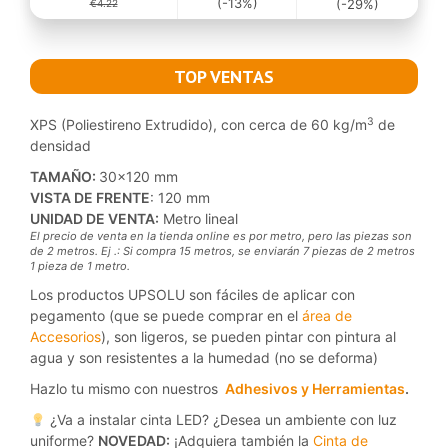
(-13%)
(-29%)
€4.22
TOP VENTAS
3
XPS (Poliestireno Extrudido), con cerca de 60 kg/m
de
densidad
TAMAÑO:
30×120 mm
VISTA DE FRENTE
: 120 mm
UNIDAD DE VENTA:
Metro lineal
El precio de venta en la tienda online es por metro, pero las piezas son
de 2 metros. Ej .: Si compra 15 metros, se enviarán 7 piezas de 2 metros
1 pieza de 1 metro.
Los productos UPSOLU son fáciles de aplicar con
pegamento (que se puede comprar en el
área de
Accesorios
), son ligeros, se pueden pintar con pintura al
agua y son resistentes a la humedad (no se deforma)
Hazlo tu mismo con nuestros
Adhesivos y Herramientas
.
¿Va a instalar cinta LED? ¿Desea un ambiente con luz
uniforme?
NOVEDAD:
¡Adquiera también la
Cinta de