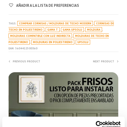
AÑADIR A LA LISTA DE PREFERENCIAS
TAGS:
COMPRAR CORNISAS / MOLDURAS DE TECHO MODERN
,
CORNISAS DE
TECHO EN POLIESTIRENO
,
GAMA T
,
GAMA UPSOLU
,
MOLDURA
,
MOLDURAS COMPATIBLE CON LUZ INDIRECTA
,
MOLDURAS DE TECHO EN
POLIESTIRENO
,
MOLDURAS EN POLIESTIRENO
,
UPSOLU
EAN:
5604412500360
PREVIOUS PRODUCT
NEXT PRODUCT