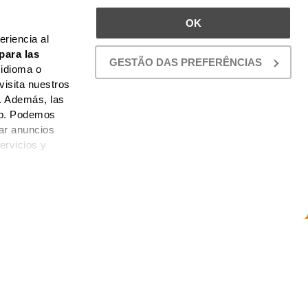
 DENSIDAD
MOLDURA DE TECHO | CORNISA O45 |
OK
0,98
€
3,15
€
riencia al
69% DESCUENTO DIRECTO :: TIEMPO
para las
LIMITADO
GESTÃO DAS PREFERÊNCIAS
 idioma o
visita nuestros
. Además, las
web. Podemos
car anuncios
ervicios y
 PROYECTOS AHORA.
MOLDURA DE PARED O TECHO | UP236 |
P7 |
1,10
€
1,15
€
TECHO, PARED, LUZ INDIRECTA...
NTO ::