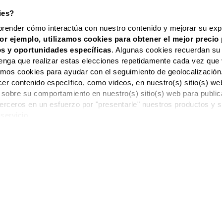
ANTONERA CP20 ALTA DENSIDAD
FRISO | CANTONERA CP30 ALTA
ies?
0
€
5,23
€
|
6,88
€
prender cómo interactúa con nuestro contenido y mejorar su expe
or ejemplo, utilizamos cookies para obtener el mejor precio 
s y oportunidades
específicas
. Algunas cookies recuerdan su
enga que realizar estas elecciones repetidamente cada vez que 
zamos cookies para ayudar con el seguimiento de geolocalización
cer contenido específico, como videos, en nuestro(s) sitio(s) 
 sobre su comportamiento en nuestro(s) sitio(s) web para publi
 terceros en un esfuerzo por "presentarle" nuestros productos y s
 servicio.
OS ARTÍCULOS HASTA 12X O PAGO POSTERIOR. HAZ TUS
 TECHO | CORNISA D120 |
MOLDURA DE TECHO | CORNISA 
1,52
€
2,35
€
DUCTO :: 11CM (VISTA FRONTAL)
PRECIO DE SUPER LANZAMIE
APROVECHA