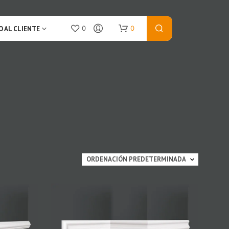
0
0
O AL CLIENTE
N
O
P
R
O
D
U
C