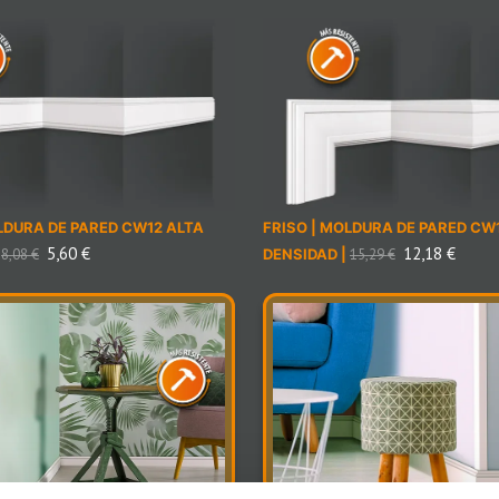
LDURA DE PARED CW12 ALTA
FRISO | MOLDURA DE PARED CW
5,60
€
12,18
€
|
8,08
€
DENSIDAD |
15,29
€