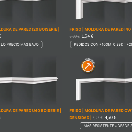
LDURA DE PARED I20 BOISERIE |
FRISO | MOLDURA DE PARED I40 
€
1,34
€
2,00
€
LO PRECIO MÁS BAJO
PEDIDOS CON +100M: 0.88€ :: +2
LDURA DE PARED U40 BOISERIE |
FRISO | MOLDURA DE PARED CW
€
4,30
€
DENSIDAD |
5,23
€
MÁS RESISTENTE :: DESDE 