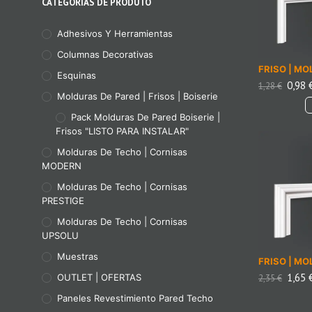
CATEGORIAS DE PRODUTO
Adhesivos Y Herramientas
Columnas Decorativas
FRISO | MO
Esquinas
0,98
1,28
€
Molduras De Pared | Frisos | Boiserie
Pack Molduras De Pared Boiserie |
Frisos "LISTO PARA INSTALAR"
Molduras De Techo | Cornisas
MODERN
Molduras De Techo | Cornisas
PRESTIGE
Molduras De Techo | Cornisas
UPSOLU
Muestras
FRISO | MO
1,65
OUTLET | OFERTAS
2,35
€
Paneles Revestimiento Pared Techo