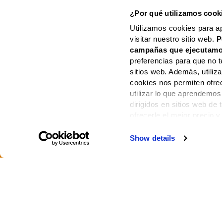
FRISO | C
¿Por qué utilizamos cook
2,7
|
3,75
€
Utilizamos cookies para a
visitar nuestro sitio web.
P
campañas que ejecutamo
preferencias para que no t
sitios web. Además, utili
cookies nos permiten ofre
utilizar lo que aprendemos
dirigidos en sitios web de
ofrecerle el mejor precio y
Show details
PAGOS DE TODOS L
MOLDURA DE
9.04 €
NUEVO PRO