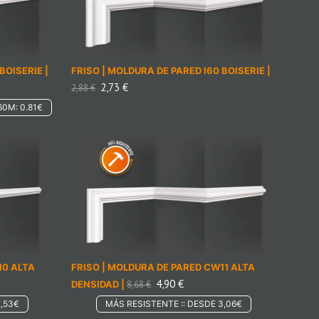
T
S
I
N
T
BOISERIE |
FRISO | MOLDURA DE PARED I60 BOISERIE |
H
2,73
€
2,88
€
E
C
60M: 0.81€
A
R
T
.
10 ALTA
FRISO | MOLDURA DE PARED CW11 ALTA
4,90
€
DENSIDAD |
8,68
€
2,53€
MÁS RESISTENTE :: DESDE 3,06€