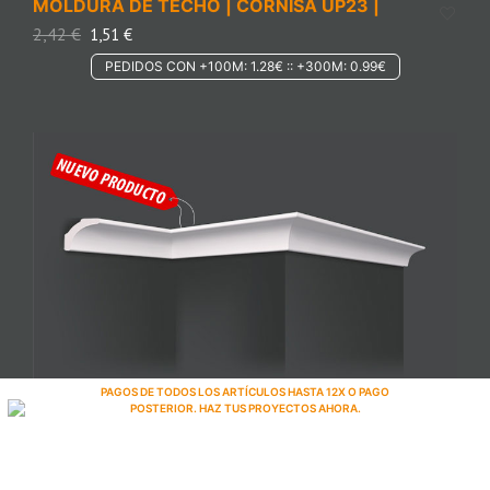
MOLDURA DE TECHO | CORNISA UP23 |
2,42
€
1,51
€
PEDIDOS CON +100M: 1.28€ :: +300M: 0.99€
PAGOS DE TODOS LOS ARTÍCULOS HASTA 12X O PAGO
MOLDURA DE TECHO | CORNISA UP24 |
POSTERIOR. HAZ TUS PROYECTOS AHORA.
1,60
€
0,98
€