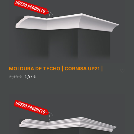
MOLDURA DE TECHO | CORNISA UP21 |
2,35
€
1,57
€