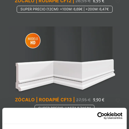
ZÓCALO | RODAPIÉ CF12 |
26,95
€
6,95
€
SUPER PRECIO (12CM): +100M: 6,69€ | +200M: 6,47€
ZÓCALO | RODAPIÉ CF13 |
27,95
€
9,90
€
SUPER PRECIO, HASTA 8,74€/M