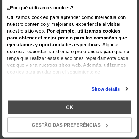
¿Por qué utilizamos cookies?
Utilizamos cookies para aprender cómo interactúa con
nuestro contenido y mejorar su experiencia al visitar
nuestro sitio web.
Por ejemplo, utilizamos cookies
para obtener el mejor precio para las campañas que
ejecutamos y oportunidades
específicas
. Algunas
cookies recuerdan su idioma o preferencias para que no
tenga que realizar estas elecciones repetidamente cada
vez que visita nuestros sitios web. Además, utilizamos
cookies para ayudar con el seguimiento de
ZÓCALO | RODAPIÉ CF14 |
27,95
€
9,90
€
geolocalización. Además, las cookies nos permiten
PROMO FLASH :: STOCK LIMITADO
ofrecer contenido específico, como videos, en nuestro(s)
Show details
sitio(s) web. Podemos utilizar lo que aprendemos sobre
su comportamiento en nuestro(s) sitio(s) web para
publicar anuncios dirigidos en sitios web de terceros en
OK
un esfuerzo por "presentarle" nuestros productos y
servicios y ofrecerle el mejor precio y servicio.
GESTÃO DAS PREFERÊNCIAS