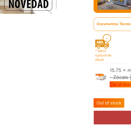
Documentos Técnic
* Salvo
ruptura de
Stock
15.75 × m
- Zócalo
Out of sto
Out of stock