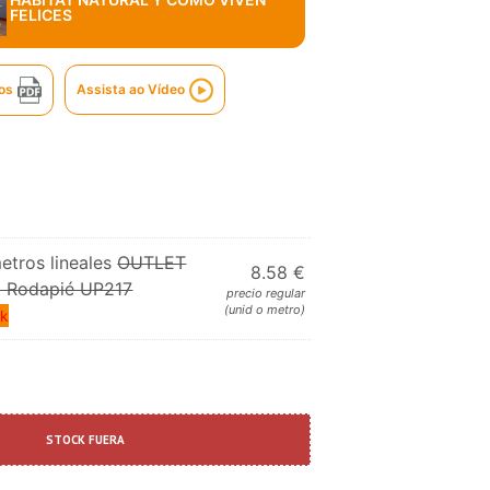
FELICES
os
Assista ao Vídeo
etros lineales
OUTLET
8.58 €
 | Rodapié UP217
precio regular
(unid o metro)
ck
STOCK FUERA