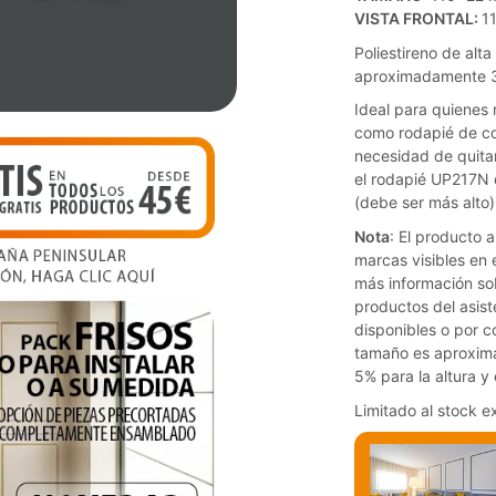
VISTA FRONTAL:
1
Poliestireno de alt
aproximadamente 3
Ideal para quienes
como rodapié de co
necesidad de quitar
el rodapié UP217N 
(debe ser más alto)
Nota
: El producto 
marcas visibles en
más información sob
productos del asist
disponibles o por c
tamaño es aproxima
5% para la altura y
Limitado al stock e