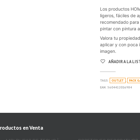
Los productos HOM
ligeros, fáciles d
recomendado para a
pintar con pintura a
Valora tu propieda
aplicar y con poca 
imagen.
AÑADIR A LA LI
TAGS:
OUTLET
,
PACK 
EAN:
5604412016984
roductos en Venta