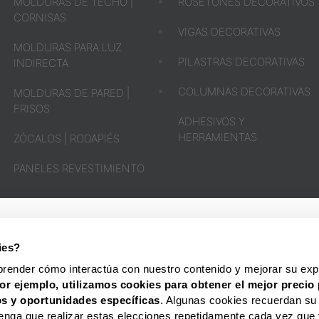
MOLDURAS DE TECHO |
ROSETONES DECORATIVOS
CORNISAS
VIGAS DECORATIVAS
MOLDURAS PARA LUZ
PILASTRAS DECORATIVAS
INDIRECTA
COLUMNAS DECORATIVAS
MOLDURAS DE PARED |
FRISOS
ADHESIVOS Y
HERRAMIENTAS
ZÓCALOS | RODAPIÉS
PANELES REVESTIMIENTO
OPINIÓN
DE
NUESTROS
CLIENTES
ies?
HOMESTAR® ESPAÑA
SOPORTE Y CONTAC
prender cómo interactúa con nuestro contenido y mejorar su expe
or ejemplo, utilizamos cookies para obtener el mejor precio 
s y oportunidades
específicas
. Algunas cookies recuerdan su
enga que realizar estas elecciones repetidamente cada vez que 