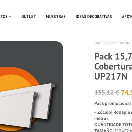
CTOS
OUTLET
MUESTRAS
IDEAS DECORATIVAS
APOY
HOME
/
OUTLET | OFERTAS
Pack 15,
Cobertur
UP217N
135,12
€
74,
Pack promocional 
– Zócalo| Rodapié 
metros
QUANTIDADE TOTAL
TAMAÑO:
110×22