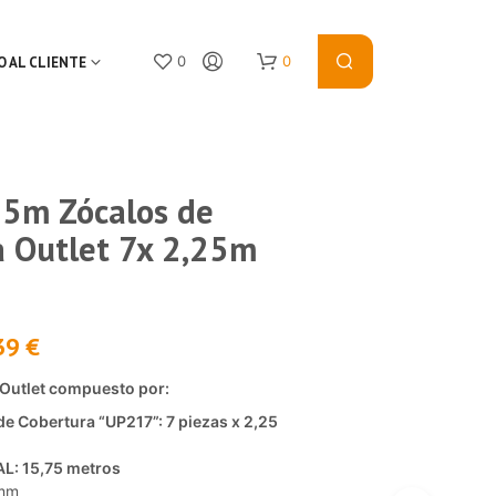
0
0
O AL CLIENTE
75m Zócalos de
a Outlet 7x 2,25m
39
€
N
O
P
Outlet compuesto por:
R
de Cobertura “UP217”: 7 piezas x 2,25
O
D
: 15,75 metros
U
C
 mm