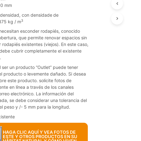
T
10 mm
S
a densidad, con densidade
de
I
3
75 kg / m
N
T
 necesitan esconder rodapiés, conocido
H
bertura, que permite renovar espacios sin
E
 rodapiés existentes (viejos). En este caso,
C
debe cubrir completamente el existente
A
.
R
T
al ser un producto “Outlet” puede tener
.
 el producto o levemente dañado. Si desea
re este producto. solicite fotos de
ente en línea a través de los canales
orreo electrónico. La información del
da, se debe considerar una tolerancia del
 el peso y /- 5 mm para la longitud.
xistente
HAGA CLIC AQUÍ Y VEA FOTOS DE
ESTE Y OTROS PRODUCTOS EN SU
HÁBITAT NATURAL Y CÓMO VIVEN