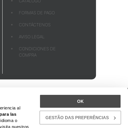
CATÁLOGO
FORMAS DE PAGO
CONTÁCTENOS
AVISO LEGAL
CONDICIONES DE
COMPRA
UBICACIÓN
OK
TO
riencia al
para las
GESTÃO DAS PREFERÊNCIAS
 idioma o
visita nuestros