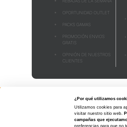
REBAJAS DE LA SEMANA
OPORTUNIDAD OUTLET
PACKS GAMAS
PROMOCIÓN ENVIOS
GRATIS
OPINIÓN DE NUESTROS
CLIENTES
FOLLETO
AVISO
LEGAL
¿Por qué utilizamos cook
Utilizamos cookies para a
visitar nuestro sitio web.
P
campañas que ejecutamo
preferencias para que no t