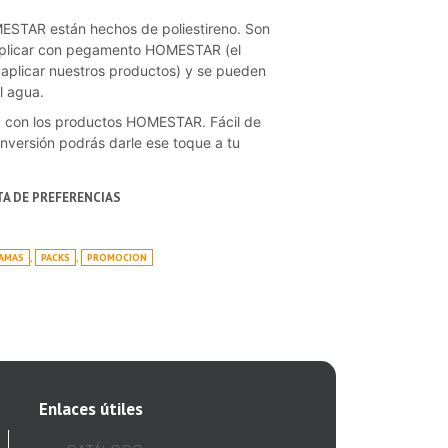
ESTAR están hechos de poliestireno. Son
e aplicar con pegamento HOMESTAR (el
plicar nuestros productos) y se pueden
l agua.
d con los productos HOMESTAR. Fácil de
inversión podrás darle ese toque a tu
STA DE PREFERENCIAS
GAMAS
,
PACKS
,
PROMOCION
Enlaces útiles