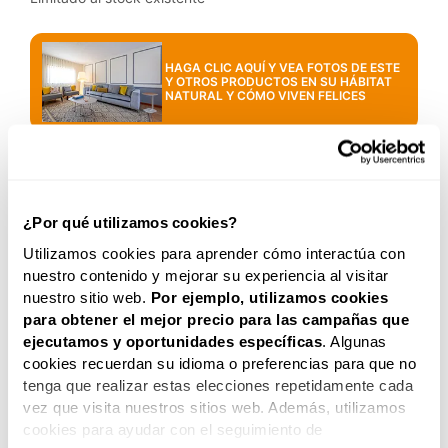
HAGA CLIC AQUÍ Y VEA FOTOS DE ESTE
Y OTROS PRODUCTOS EN SU HÁBITAT
NATURAL Y CÓMO VIVEN FELICES
Documentos Técnicos
Assista ao Vídeo
¿Por qué utilizamos cookies?
Utilizamos cookies para aprender cómo interactúa con
nuestro contenido y mejorar su experiencia al visitar
HOMESTAR® ha creado el pack MOLDURAS DECORATIVAS
nuestro sitio web.
Por ejemplo, utilizamos cookies
M35 con oferta de Ingletera en poliestireno y Serrrucho
para obtener el mejor precio para las campañas que
HOMESTAR®. Las molduras decorativas en poliestireno
ejecutamos y oportunidades
específicas
. Algunas
HOMESTAR® son fáciles de aplicar. Hazlo tu mismo. Pack
cookies recuerdan su idioma o preferencias para que no
oferta con precio promocional.
tenga que realizar estas elecciones repetidamente cada
Nota
: No se aceptan devoluciones y/o cambios de
vez que visita nuestros sitios web. Además, utilizamos
productos que hayan sido adquiridos a precio de
cookies para ayudar con el seguimiento de
promoción, super oferta, edicion especial, pack