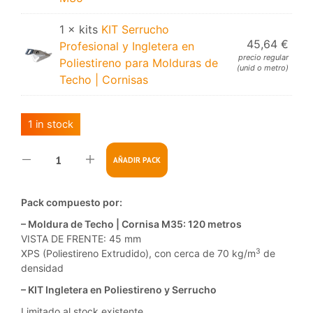
1 × kits
KIT Serrucho
45,64
€
Profesional y Ingletera en
precio regular
Poliestireno para Molduras de
(unid o metro)
Techo | Cornisas
1 in stock
AÑADIR PACK
Pack compuesto por:
– Moldura de Techo | Cornisa M35: 120 metros
VISTA DE FRENTE: 45 mm
3
XPS (Poliestireno Extrudido), con cerca de 70 kg/m
de
densidad
– KIT Ingletera en Poliestireno y Serrucho
Limitado al stock existente