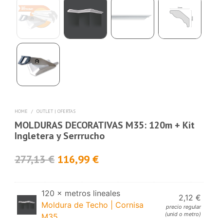
HOME
/
OUTLET | OFERTAS
MOLDURAS DECORATIVAS M35: 120m + Kit
Ingletera y Serrrucho
277,13
€
116,99
€
120 × metros lineales
2,12
€
Moldura de Techo | Cornisa
precio regular
(unid o metro)
M35