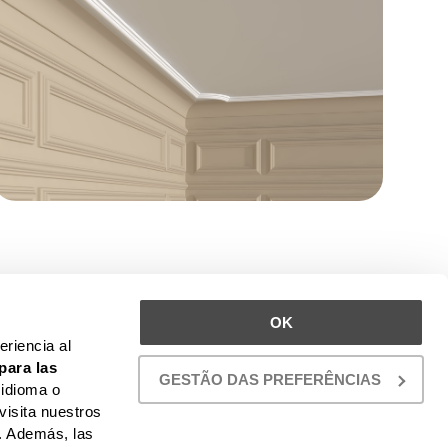
UBICACIÓN
OK
riencia al
TO
para las
GESTÃO DAS PREFERÊNCIAS
 idioma o
visita nuestros
. Además, las