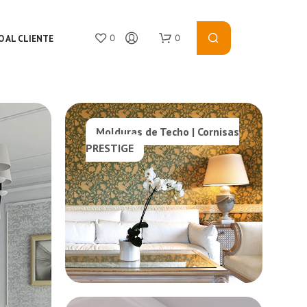
0
0
O AL CLIENTE
Molduras de Techo | Cornisas
PRESTIGE
N
O
P
R
O
D
U
C