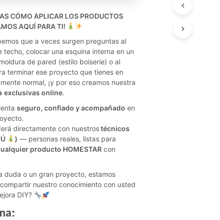
T
TAS CÓMO APLICAR LOS PRODUCTOS
S
I
MOS AQUÍ PARA TI!
N
bemos que a veces surgen preguntas al
T
e techo, colocar una esquina interna en un
H
moldura de pared (estilo boiserie) o al
E
ra terminar ese proyecto que tienes en
C
A
mente normal, ¡y por eso creamos nuestra
R
a
exclusivas online
.
T
ienta
seguro, confiado y acompañado
en
.
oyecto.
derá directamente con nuestros
técnicos
RÚ
)
— personas reales, listas para
cualquier producto HOMESTAR
con
a duda o un gran proyecto, estamos
compartir nuestro conocimiento con usted
ejora DIY?
na: