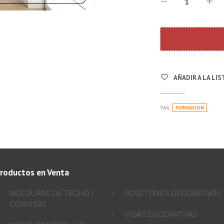
AÑADIR A LA LI
TAG:
FORMACION
roductos en Venta
MOLDURAS DE TECHO |
ROSETONES DECORATIVOS
CORNISAS
VIGAS DECORATIVAS