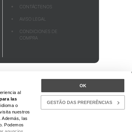
CONTÁCTENOS
AVISO LEGAL
CONDICIONES DE
COMPRA
UBICACIÓN
OK
TO
riencia al
para las
GESTÃO DAS PREFERÊNCIAS
 idioma o
visita nuestros
. Además, las
web. Podemos
car anuncios