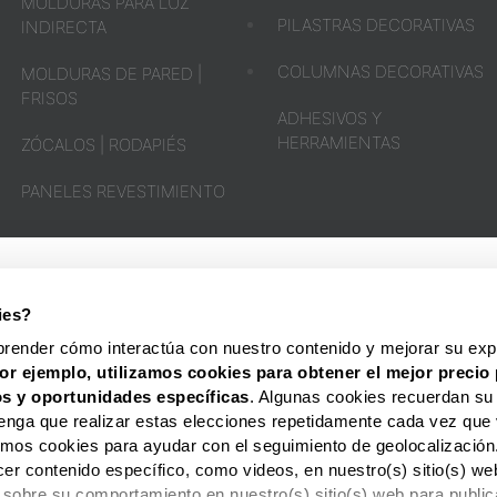
MOLDURAS PARA LUZ
PILASTRAS DECORATIVAS
INDIRECTA
COLUMNAS DECORATIVAS
MOLDURAS DE PARED |
FRISOS
ADHESIVOS Y
HERRAMIENTAS
ZÓCALOS | RODAPIÉS
PANELES REVESTIMIENTO
OPINIÓN
DE
NUESTROS
CLIENTES
ies?
HOMESTAR® ESPAÑA
SOPORTE Y CONTAC
prender cómo interactúa con nuestro contenido y mejorar su expe
or ejemplo, utilizamos cookies para obtener el mejor precio 
s y oportunidades
específicas
. Algunas cookies recuerdan su
enga que realizar estas elecciones repetidamente cada vez que 
zamos cookies para ayudar con el seguimiento de geolocalización
cer contenido específico, como videos, en nuestro(s) sitio(s) 
 sobre su comportamiento en nuestro(s) sitio(s) web para publi