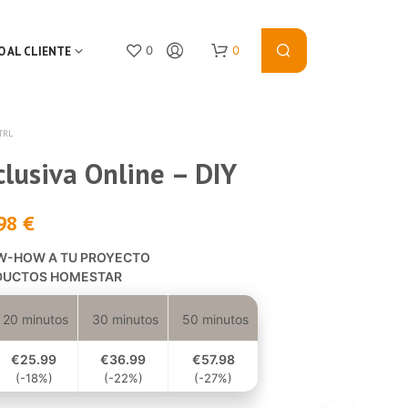
0
0
O AL CLIENTE
TRL
lusiva Online – DIY
,98
€
W-HOW A TU PROYECTO
DUCTOS HOMESTAR
N
O
P
20 minutos
30 minutos
50 minutos
R
O
€25
.99
€36
.99
€57
.98
D
(-18%)
(-22%)
(-27%)
U
C