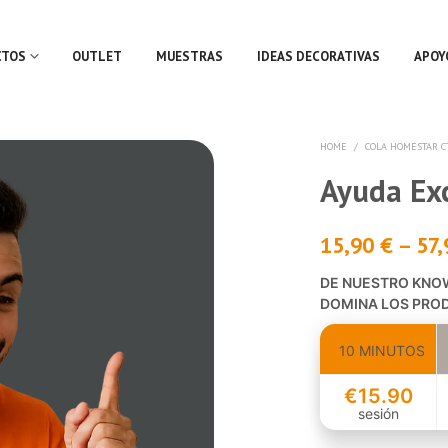
CTOS
OUTLET
MUESTRAS
IDEAS DECORATIVAS
APOY
HOME
/
COLA HOMESTAR C
Ayuda Exc
15,90
€
–
57
DE NUESTRO KNO
DOMINA LOS PRO
10 MINUTOS
€15.90
sesión