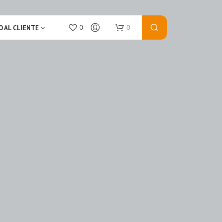
0
0
O AL CLIENTE
N
O
P
R
O
D
U
C