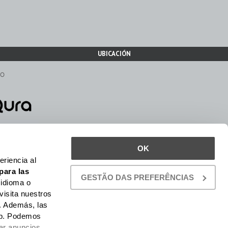
T
S
I
N
T
UBICACIÓN
H
E
C
TO
A
R
T
.
OK
riencia al
para las
GESTÃO DAS PREFERÊNCIAS
 idioma o
visita nuestros
. Además, las
web. Podemos
car anuncios