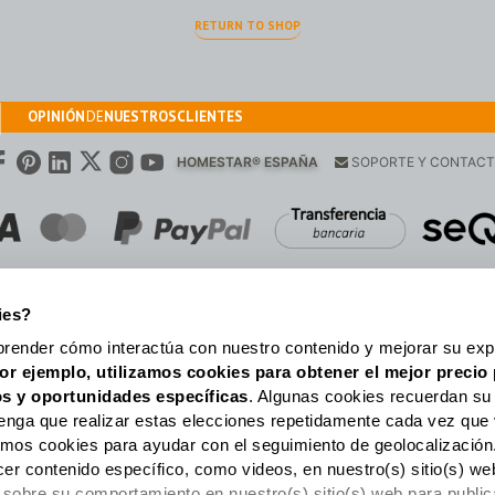
RETURN TO SHOP
OPINIÓN
DE
NUESTROS
CLIENTES
HOMESTAR® ESPAÑA
SOPORTE Y CONTAC
ies?
prender cómo interactúa con nuestro contenido y mejorar su expe
or ejemplo, utilizamos cookies para obtener el mejor precio 
Criado por HOMESTAR® Portugal. By
ULISANCAS
s y oportunidades
específicas
. Algunas cookies recuerdan su
enga que realizar estas elecciones repetidamente cada vez que 
zamos cookies para ayudar con el seguimiento de geolocalización
cer contenido específico, como videos, en nuestro(s) sitio(s) 
 sobre su comportamiento en nuestro(s) sitio(s) web para publi