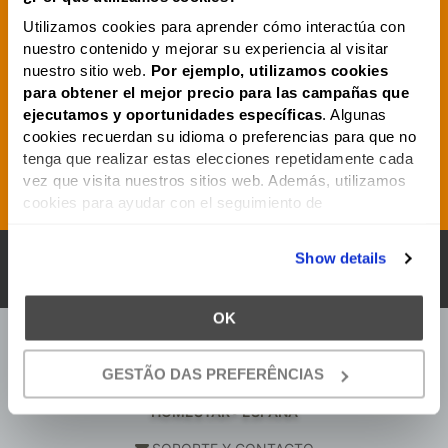
Utilizamos cookies para aprender cómo interactúa con
FOLLETO
nuestro contenido y mejorar su experiencia al visitar
nuestro sitio web.
Por ejemplo, utilizamos cookies
para obtener el mejor precio para las campañas que
AVISO
LEGAL
ejecutamos y oportunidades
específicas
. Algunas
cookies recuerdan su idioma o preferencias para que no
tenga que realizar estas elecciones repetidamente cada
vez que visita nuestros sitios web. Además, utilizamos
OPINIÓN
DE
NUESTROS
CLIENTES
cookies para ayudar con el seguimiento de
geolocalización. Además, las cookies nos permiten
ofrecer contenido específico, como videos, en nuestro(s)
Show details
UBICACIÓN
sitio(s) web. Podemos utilizar lo que aprendemos sobre
su comportamiento en nuestro(s) sitio(s) web para
publicar anuncios dirigidos en sitios web de terceros en
OK
un esfuerzo por "presentarle" nuestros productos y
servicios y ofrecerle el mejor precio y servicio.
GESTÃO DAS PREFERÊNCIAS
HOMESTAR® ESPAÑA