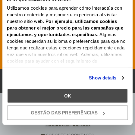
Utilizamos cookies para aprender cómo interactúa con
FOLLETO
nuestro contenido y mejorar su experiencia al visitar
nuestro sitio web.
Por ejemplo, utilizamos cookies
para obtener el mejor precio para las campañas que
AVISO
LEGAL
ejecutamos y oportunidades
específicas
. Algunas
cookies recuerdan su idioma o preferencias para que no
tenga que realizar estas elecciones repetidamente cada
vez que visita nuestros sitios web. Además, utilizamos
OPINIÓN
DE
NUESTROS
CLIENTES
cookies para ayudar con el seguimiento de
geolocalización. Además, las cookies nos permiten
ofrecer contenido específico, como videos, en nuestro(s)
Show details
UBICACIÓN
sitio(s) web. Podemos utilizar lo que aprendemos sobre
su comportamiento en nuestro(s) sitio(s) web para
publicar anuncios dirigidos en sitios web de terceros en
OK
un esfuerzo por "presentarle" nuestros productos y
servicios y ofrecerle el mejor precio y servicio.
GESTÃO DAS PREFERÊNCIAS
HOMESTAR® ESPAÑA