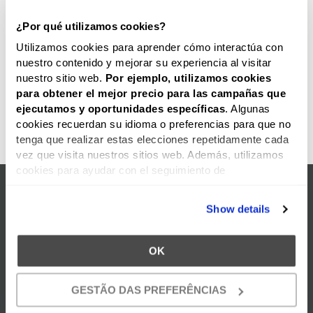
¿Por qué utilizamos cookies?
Utilizamos cookies para aprender cómo interactúa con
nuestro contenido y mejorar su experiencia al visitar
nuestro sitio web.
Por ejemplo, utilizamos cookies
para obtener el mejor precio para las campañas que
ejecutamos y oportunidades
específicas
. Algunas
cookies recuerdan su idioma o preferencias para que no
tenga que realizar estas elecciones repetidamente cada
vez que visita nuestros sitios web. Además, utilizamos
cookies para ayudar con el seguimiento de
geolocalización. Además, las cookies nos permiten
TAMBIÉN SUGERIMOS...
ofrecer contenido específico, como videos, en nuestro(s)
Show details
sitio(s) web. Podemos utilizar lo que aprendemos sobre
su comportamiento en nuestro(s) sitio(s) web para
publicar anuncios dirigidos en sitios web de terceros en
OK
un esfuerzo por "presentarle" nuestros productos y
servicios y ofrecerle el mejor precio y servicio.
GESTÃO DAS PREFERÊNCIAS